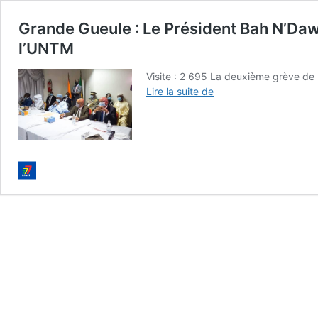
Grande Gueule : Le Président Bah N’Daw 
l’UNTM
Visite : 2 695 La deuxième grève de 
Grande
Lire la suite de
Gueule :
Le
Président
Bah
N’Daw
n’a
en
aucun
moment
jugé
d’illégale
la
grève
de
l’UNTM