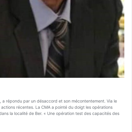
x, a répondu par un désaccord et son mécontentement. Via le
tions récentes. La CMA a pointé du doigt les opérations
ns la localité de Ber. « Une opération test des capacités des