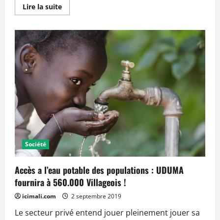
En
Lire la suite
savoir
plus
sur
Accès
à
l’eau
potable
:
Le
mouvement
An
Biko
offre
onze
forages
à
Nioro
du
Sahel
Société
Accès a l’eau potable des populations : UDUMA
fournira à 560.000 Villageois !
icimali.com
2 septembre 2019
Le secteur privé entend jouer pleinement jouer sa