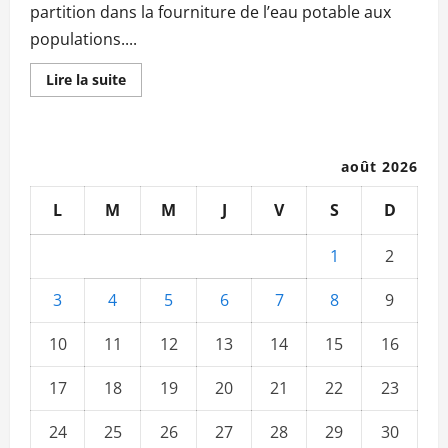
partition dans la fourniture de l’eau potable aux
populations....
En
Lire la suite
savoir
plus
sur
Accès
a
l’eau
août 2026
potable
des
populations :
L
M
M
J
V
S
D
UDUMA
fournira
à
1
2
560.000
Villageois !
3
4
5
6
7
8
9
10
11
12
13
14
15
16
17
18
19
20
21
22
23
24
25
26
27
28
29
30