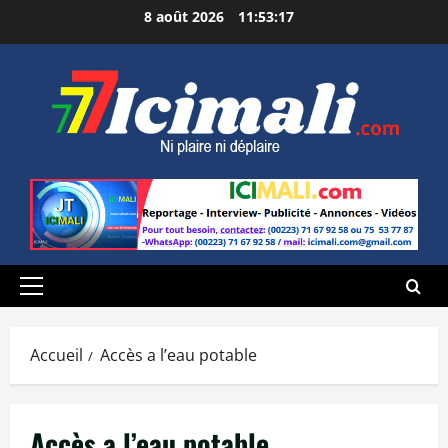
Aller
8 août 2026
11:53:18
au
contenu
Menu
principal
Accueil
Accès a l’eau potable
Accès a l’eau potable