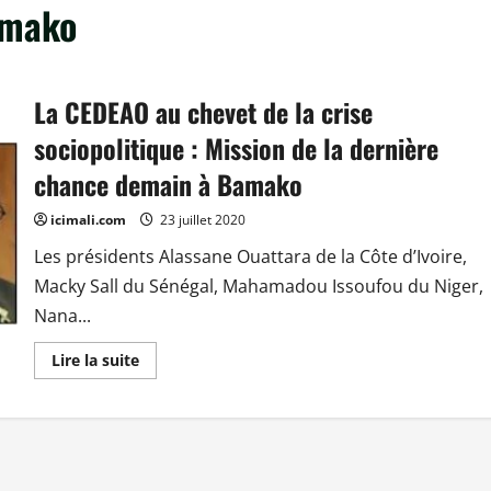
amako
La CEDEAO au chevet de la crise
sociopolitique : Mission de la dernière
chance demain à Bamako
icimali.com
23 juillet 2020
Les présidents Alassane Ouattara de la Côte d’Ivoire,
Macky Sall du Sénégal, Mahamadou Issoufou du Niger,
Nana...
En
Lire la suite
savoir
plus
sur
La
CEDEAO
au
chevet
de