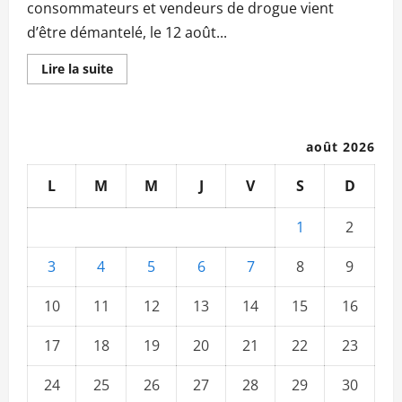
consommateurs et vendeurs de drogue vient
d’être démantelé, le 12 août...
En
Lire la suite
savoir
plus
sur
Kati
Farada
:
août 2026
Le
Commissariat
du
L
M
M
J
V
S
D
2ème
Arrondissement
de
1
2
Kati
démantèle
un
3
4
5
6
7
8
9
réseau
de
malfrats
10
11
12
13
14
15
16
et
trafiquants
de
17
18
drogue
19
20
21
22
23
24
25
26
27
28
29
30