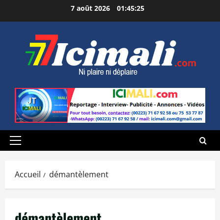
Aller
7 août 2026
01:45:26
au
contenu
Menu
principal
Accueil
démantèlement
démantèlement