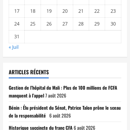
magistrats
a
17
18
été
19
20
21
22
23
revu
à
la
24
25
26
27
28
29
30
hausse
d’au
moins
31
200.000
FCFA »
« Juil
dixit
Amadou
Koita
ARTICLES RÉCENTS
Gestion de l’hôpital du Mali : Plus de 100 millions de FCFA
manquent à l’appel
7 août 2026
Bénin : Élu président du Sénat, Patrice Talon prône le sceau
de la responsabilité
6 août 2026
Historique succincte du franc CFA
6 août 2026