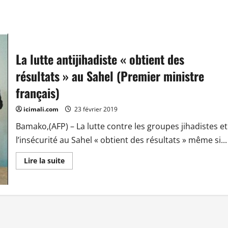
La lutte antijihadiste « obtient des
résultats » au Sahel (Premier ministre
français)
icimali.com
23 février 2019
Bamako,(AFP) – La lutte contre les groupes jihadistes et
l’insécurité au Sahel « obtient des résultats » même si...
En
Lire la suite
savoir
plus
sur
La
lutte
antijihadiste
« obtient
des
résultats »