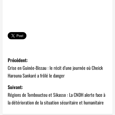
N
Précédent:
a
Crise en Guinée-Bissau : le récit d’une journée où Cheick
Harouna Sankaré a frôlé le danger
v
Suivant:
i
Régions de Tombouctou et Sikasso : La CNDH alerte face à
g
la détérioration de la situation sécuritaire et humanitaire
a