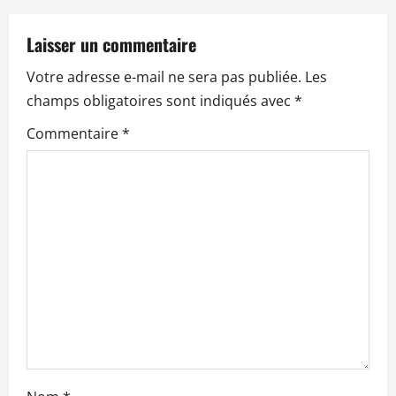
t
Laisser un commentaire
i
Votre adresse e-mail ne sera pas publiée.
Les
o
champs obligatoires sont indiqués avec
*
n
Commentaire
*
d
’
a
r
t
i
c