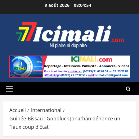
Aller
9 août 2026
08:04:55
au
contenu
Menu
principal
Accueil
International
Guinée-Bissau : Goodluck Jonathan dénonce un
“faux coup d’État”