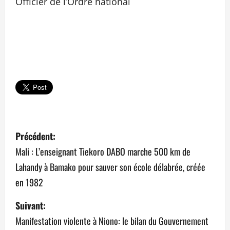
Officier de l’Ordre national
N
Précédent:
a
Mali : L’enseignant Tiekoro DABO marche 500 km de
Lahandy à Bamako pour sauver son école délabrée, créée
v
en 1982
i
Suivant:
g
Manifestation violente à Niono: le bilan du Gouvernement