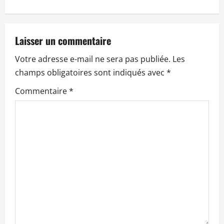
a
t
Laisser un commentaire
i
Votre adresse e-mail ne sera pas publiée.
Les
o
champs obligatoires sont indiqués avec
*
n
Commentaire
*
d
’
a
r
t
i