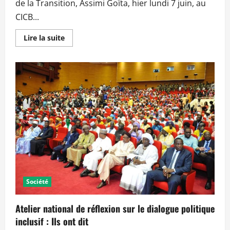
de la Transition, Assimi Goïta, hier lundi 7 juin, au
CICB...
En
Lire la suite
savoir
plus
sur
Prestation
de
serment
du
président
de
la
transition :
Ils
ont
dit
Société
Atelier national de réflexion sur le dialogue politique
inclusif : Ils ont dit