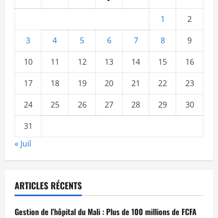
serment
du
Président
1
2
IBK :
Ils
ont
3
4
5
6
7
8
9
dit
10
11
12
13
14
15
16
17
18
19
20
21
22
23
24
25
26
27
28
29
30
31
« Juil
ARTICLES RÉCENTS
Gestion de l’hôpital du Mali : Plus de 100 millions de FCFA