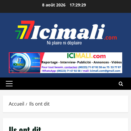
Aller
8 août 2026
17:29:30
au
contenu
Menu
principal
Accueil
Ils ont dit
Ils ont dit