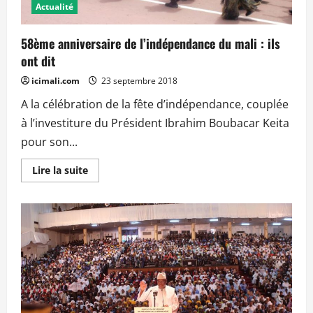
Actualité
58ème anniversaire de l’indépendance du mali : ils
ont dit
icimali.com
23 septembre 2018
A la célébration de la fête d’indépendance, couplée
à l’investiture du Président Ibrahim Boubacar Keita
pour son...
En
Lire la suite
savoir
plus
sur
58ème
anniversaire
de
l’indépendance
du
mali :
ils
ont
dit