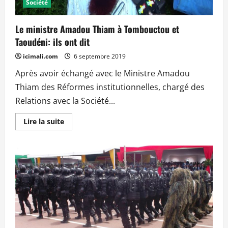
Société
Le ministre Amadou Thiam à Tombouctou et
Taoudéni: ils ont dit
icimali.com
6 septembre 2019
Après avoir échangé avec le Ministre Amadou
Thiam des Réformes institutionnelles, chargé des
Relations avec la Société...
En
Lire la suite
savoir
plus
sur
Le
ministre
Amadou
Thiam
à
Tombouctou
et
Taoudéni:
ils
ont
dit