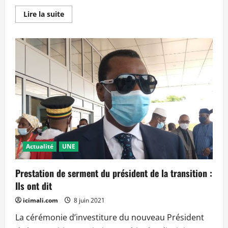
En
Lire la suite
savoir
plus
sur
Célébration
du
64ème
anniversaire
de
l’armée
malienne :
Ils
ont
dit
Actualité
UNE
Prestation de serment du président de la transition :
Ils ont dit
icimali.com
8 juin 2021
La cérémonie d’investiture du nouveau Président