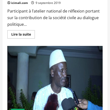
icimali.com
9 septembre 2019
Participant à l’atelier national de réflexion portant
sur la contribution de la société civile au dialogue
politique...
En
Lire la suite
savoir
plus
sur
Atelier
national
de
réflexion
sur
le
dialogue
politique
inclusif
:
Ils
ont
dit