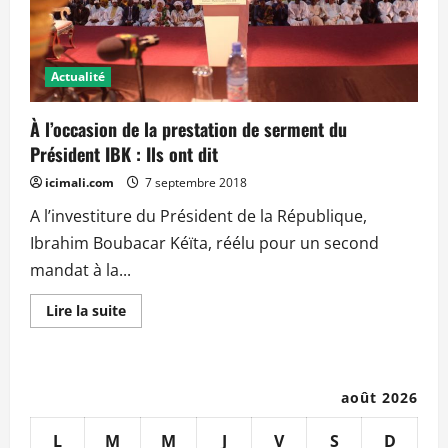
Actualité
À l’occasion de la prestation de serment du
Président IBK : Ils ont dit
icimali.com
7 septembre 2018
A l’investiture du Président de la République,
Ibrahim Boubacar Kéïta, réélu pour un second
mandat à la...
En
Lire la suite
savoir
plus
sur
À
l’occasion
de
août 2026
la
prestation
de
L
M
M
J
V
S
D