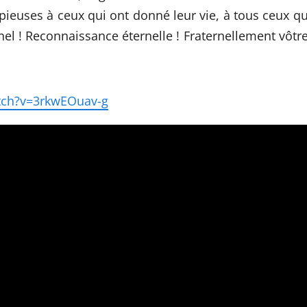
euses à ceux qui ont donné leur vie, à tous ceux qu
nel ! Reconnaissance éternelle ! Fraternellement vôtre
tch?v=3rkwEOuav-g