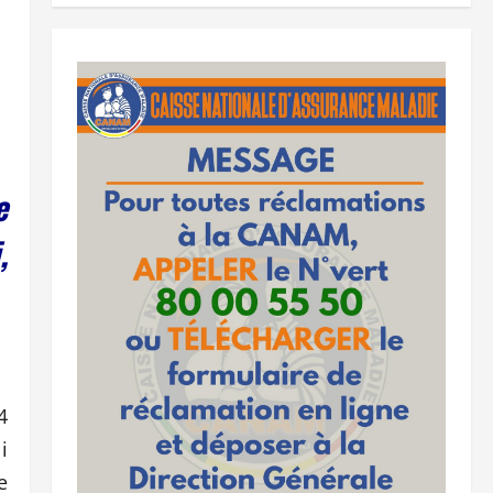
e
,
4
i
e