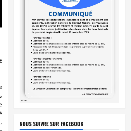
E
e
s
e
é
,
NOUS SUIVRE SUR FACEBOOK
x