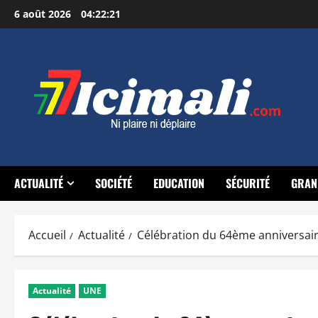
Aller
6 août 2026
04:22:22
au
contenu
ACTUALITÉ
SOCIÉTÉ
EDUCATION
SÉCURITÉ
GRAN
Accueil
Actualité
Célébration du 64ème anniversaire
Actualité
UNE