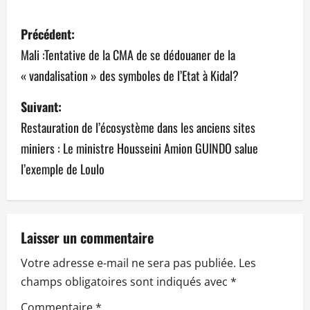
N
Précédent:
a
Mali :Tentative de la CMA de se dédouaner de la
« vandalisation » des symboles de l’Etat à Kidal?
v
Suivant:
i
Restauration de l’écosystème dans les anciens sites
g
miniers : Le ministre Housseini Amion GUINDO salue
a
l’exemple de Loulo
t
i
Laisser un commentaire
o
Votre adresse e-mail ne sera pas publiée.
Les
n
champs obligatoires sont indiqués avec
*
Commentaire
*