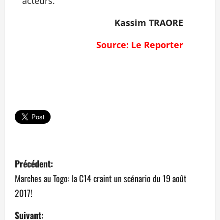
acteurs.
Kassim TRAORE
Source: Le Reporter
N
Précédent:
a
Marches au Togo: la C14 craint un scénario du 19 août
2017!
v
Suivant: