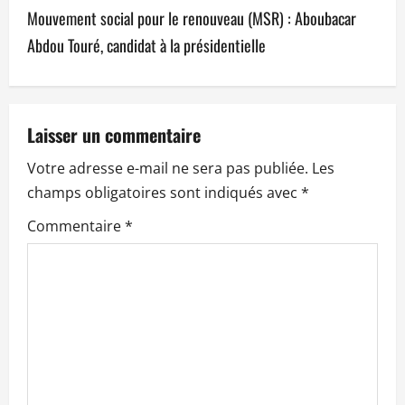
i
Mouvement social pour le renouveau (MSR) : Aboubacar
g
Abdou Touré, candidat à la présidentielle
a
t
Laisser un commentaire
i
Votre adresse e-mail ne sera pas publiée.
Les
o
champs obligatoires sont indiqués avec
*
n
Commentaire
*
d
’
a
r