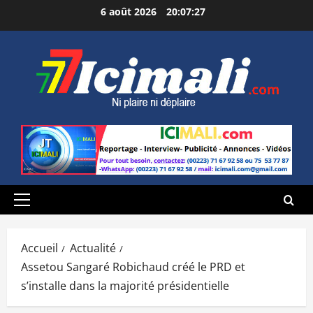
Aller
6 août 2026
20:07:28
au
contenu
Menu
principal
Accueil
Actualité
Assetou Sangaré Robichaud créé le PRD et
s’installe dans la majorité présidentielle