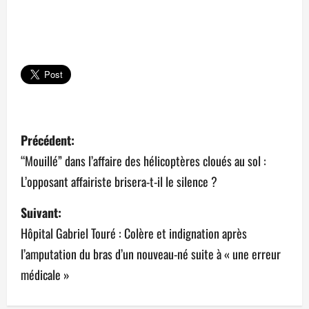
N
Précédent:
a
“Mouillé” dans l’affaire des hélicoptères cloués au sol :
L’opposant affairiste brisera-t-il le silence ?
v
Suivant:
i
Hôpital Gabriel Touré : Colère et indignation après
g
l’amputation du bras d’un nouveau-né suite à « une erreur
a
médicale »
t