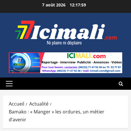
Aller
7 août 2026
12:18:00
au
contenu
Menu
principal
Accueil
Actualité
Bamako : « Manger » les ordures, un métier
d’avenir