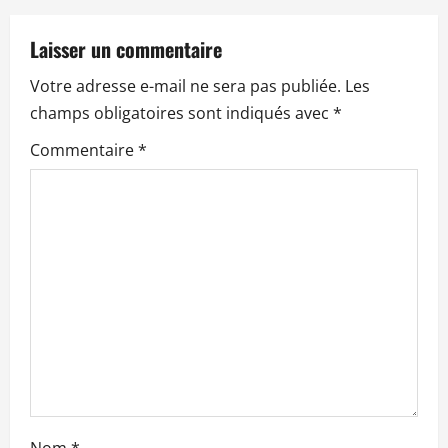
i
Laisser un commentaire
o
Votre adresse e-mail ne sera pas publiée.
Les
n
champs obligatoires sont indiqués avec
*
Commentaire
*
d
’
a
r
t
i
c