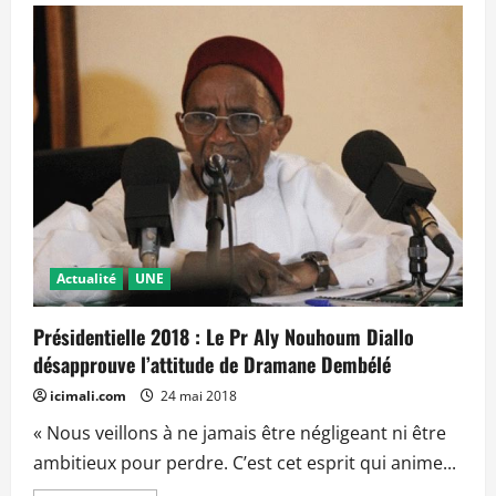
Haïdara
reçu
par
l’opposition
hier
:
‘’Tout
doit
être
mis
en
œuvre
pour
la
bonne
tenue
des
élections
Actualité
UNE
afin
d’éviter
une
Présidentielle 2018 : Le Pr Aly Nouhoum Diallo
crise
postélectorale’’
désapprouve l’attitude de Dramane Dembélé
icimali.com
24 mai 2018
« Nous veillons à ne jamais être négligeant ni être
ambitieux pour perdre. C’est cet esprit qui anime...