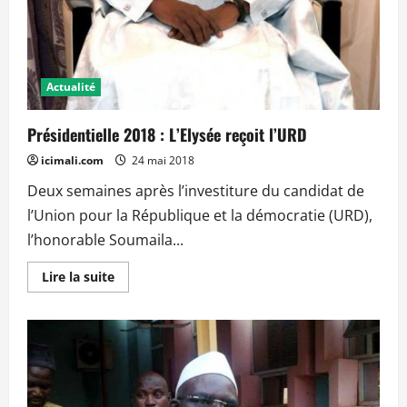
Actualité
Présidentielle 2018 : L’Elysée reçoit l’URD
icimali.com
24 mai 2018
Deux semaines après l’investiture du candidat de
l’Union pour la République et la démocratie (URD),
l’honorable Soumaila...
En
Lire la suite
savoir
plus
sur
Présidentielle
2018
:
L’Elysée
reçoit
l’URD