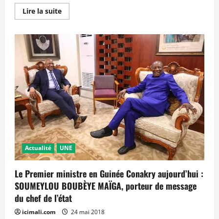
En
Lire la suite
savoir
plus
sur
IBK
à
la
Journée
du
Paysan
à
Kangaba:
« C’est
le
début
d’une
nouvelle
ère
pour
l’agriculture
malienne »
Actualité
UNE
Le Premier ministre en Guinée Conakry aujourd’hui :
SOUMEYLOU BOUBÈYE MAÏGA, porteur de message
du chef de l’état
icimali.com
24 mai 2018