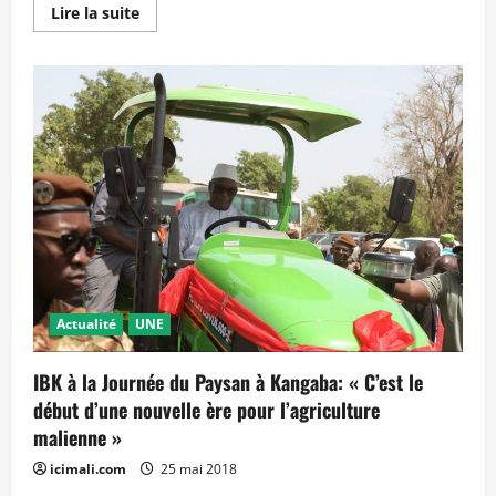
En
Lire la suite
savoir
plus
sur
DRAMANE
DEMBELE
INVESTI
CANDIDAT
AUX
PRESIDENTIELLES
DE
2018
:
«
C’est
la
méthode
AEEM
qui
va
sortir
Actualité
UNE
ce
pays
de
IBK à la Journée du Paysan à Kangaba: « C’est le
ce
gouffre
début d’une nouvelle ère pour l’agriculture
»
malienne »
icimali.com
25 mai 2018