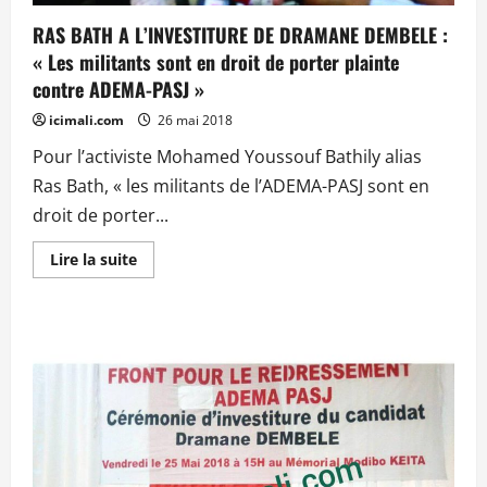
26
MAI
RAS BATH A L’INVESTITURE DE DRAMANE DEMBELE :
2018
« Les militants sont en droit de porter plainte
contre ADEMA-PASJ »
icimali.com
26 mai 2018
Pour l’activiste Mohamed Youssouf Bathily alias
Ras Bath, « les militants de l’ADEMA-PASJ sont en
droit de porter...
En
Lire la suite
savoir
plus
sur
RAS
BATH
A
L’INVESTITURE
DE
DRAMANE
DEMBELE
:
«
Les
militants
sont