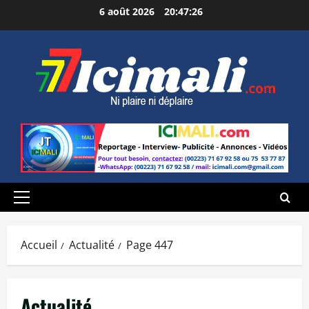
Aller
6 août 2026
20:47:28
au
contenu
Menu
principal
Accueil
Actualité
Page 447
Actualité