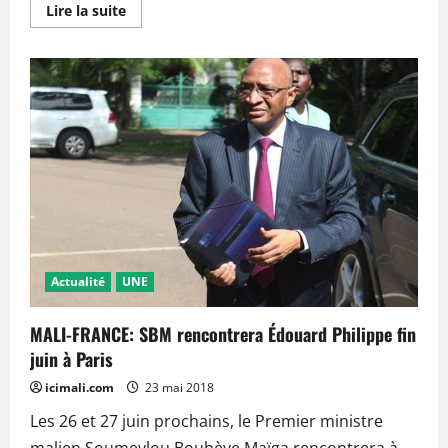
En
Lire la suite
savoir
plus
sur
Présidentielle
2018
:
Le
Pr
Aly
Nouhoum
Diallo
désapprouve
l’attitude
de
Dramane
Dembélé
Actualité
UNE
MALI-FRANCE: SBM rencontrera Édouard Philippe fin
juin à Paris
icimali.com
23 mai 2018
Les 26 et 27 juin prochains, le Premier ministre
malien Soumeylou Boubèye Maïga rencontrera à