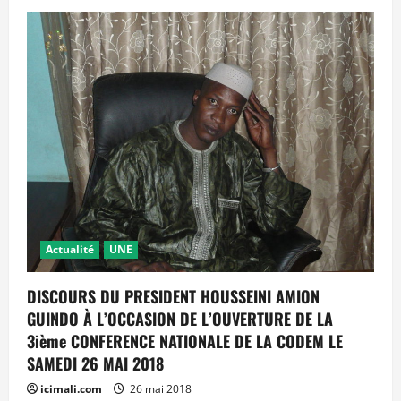
sur
L’Afrique
réclame
à
l’Europe
le
retour
de
ses
trésors
pillés
Actualité
UNE
DISCOURS DU PRESIDENT HOUSSEINI AMION
GUINDO À L’OCCASION DE L’OUVERTURE DE LA
3ième CONFERENCE NATIONALE DE LA CODEM LE
SAMEDI 26 MAI 2018
icimali.com
26 mai 2018