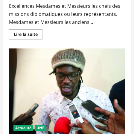
Excellences Mesdames et Messieurs les chefs des
missions diplomatiques ou leurs représentants.
Mesdames et Messieurs les anciens...
En
Lire la suite
savoir
plus
sur
DISCOURS
DU
PRESIDENT
HOUSSEINI
AMION
GUINDO
À
L’OCCASION
DE
L’OUVERTURE
DE
LA
3ième
CONFERENCE
NATIONALE
DE
LA
CODEM
LE
Actualité
UNE
SAMEDI