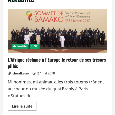
Actualité
UNE
L’Afrique réclame à l’Europe le retour de ses trésors
pillés
icimali.com
27 mai 2018
Mi-hommes, mi-animaux, les trois totems trônent
au coeur du musée du quai Branly à Paris.
« Statues du...
En
Lire la suite
savoir
plus