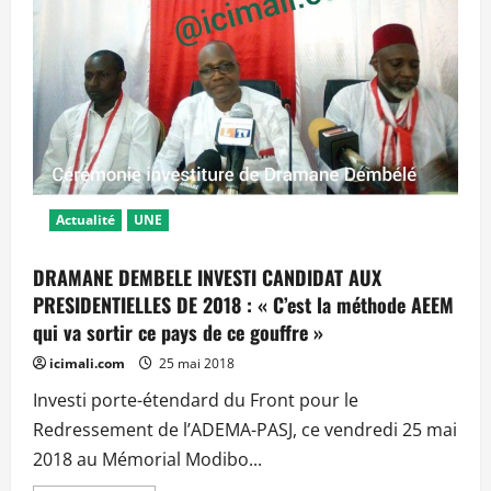
en
droit
de
porter
plainte
contre
ADEMA-
PASJ
»
Actualité
UNE
DRAMANE DEMBELE INVESTI CANDIDAT AUX
PRESIDENTIELLES DE 2018 : « C’est la méthode AEEM
qui va sortir ce pays de ce gouffre »
icimali.com
25 mai 2018
Investi porte-étendard du Front pour le
Redressement de l’ADEMA-PASJ, ce vendredi 25 mai
2018 au Mémorial Modibo...