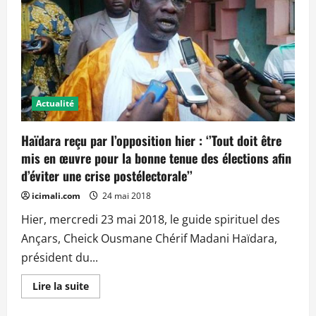
Actualité
Haïdara reçu par l’opposition hier : ‘’Tout doit être
mis en œuvre pour la bonne tenue des élections afin
d’éviter une crise postélectorale’’
icimali.com
24 mai 2018
Hier, mercredi 23 mai 2018, le guide spirituel des
Ançars, Cheick Ousmane Chérif Madani Haïdara,
président du...
En
Lire la suite
savoir
plus
sur