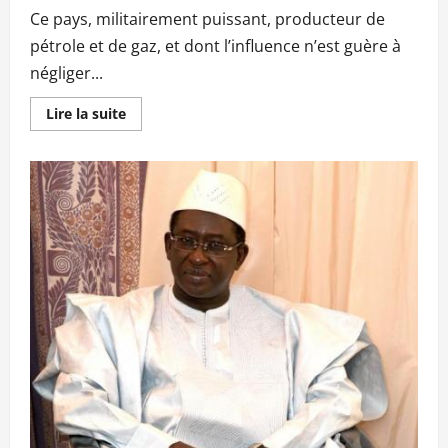
Ce pays, militairement puissant, producteur de
pétrole et de gaz, et dont l’influence n’est guère à
négliger...
En
Lire la suite
savoir
plus
sur
Le
Premier
ministre
en
Guinée
Conakry
aujourd’hui
:
SOUMEYLOU
BOUBÈYE
MAÏGA,
porteur
de
message
du
chef
de
l’état