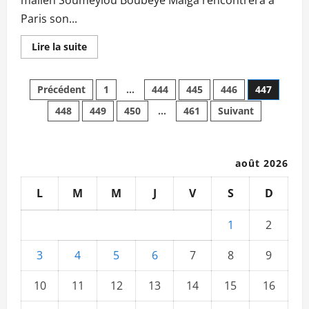
Paris son...
En
Lire la suite
savoir
plus
sur
Pagination
MALI-
Précédent
1
…
444
445
446
447
FRANCE:
SBM
448
449
450
…
461
Suivant
des
rencontrera
Édouard
Philippe
publications
fin
juin
à
août 2026
Paris
L
M
M
J
V
S
D
1
2
3
4
5
6
7
8
9
10
11
12
13
14
15
16