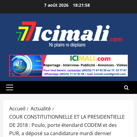
Aller
7 août 2026
18:21:59
au
contenu
Menu
principal
Accueil
Actualité
COUR CONSTITUTIONNELLE ET LA PRESIDENTIELLE
DE 2018 : Poulo, porte étendard CODEM et des
PUR, a déposé sa candidature mardi dernier