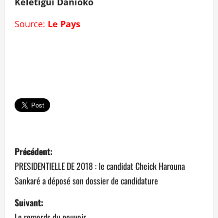
Kèlètigui Danioko
Source
:
Le Pays
N
Précédent:
a
PRESIDENTIELLE DE 2018 : le candidat Cheick Harouna
Sankaré a déposé son dossier de candidature
v
Suivant:
i
Le remords du pouvoir