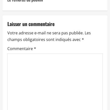
g
a
t
Laisser un commentaire
Votre adresse e-mail ne sera pas publiée.
Les
i
champs obligatoires sont indiqués avec
*
o
Commentaire
*
n
d
’
a
r
t