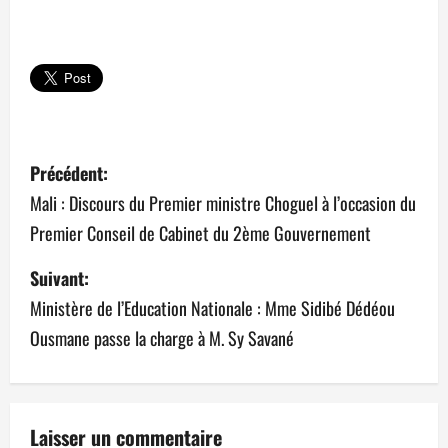
N
Précédent:
a
Mali : Discours du Premier ministre Choguel à l’occasion du
Premier Conseil de Cabinet du 2ème Gouvernement
v
Suivant:
i
Ministère de l’Education Nationale : Mme Sidibé Dédéou
g
Ousmane passe la charge à M. Sy Savané
a
t
Laisser un commentaire