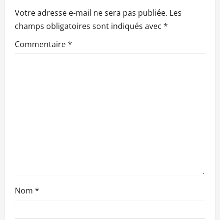
i
Votre adresse e-mail ne sera pas publiée.
Les
o
champs obligatoires sont indiqués avec
*
n
Commentaire
*
d
’
a
r
t
i
c
Nom
*
l