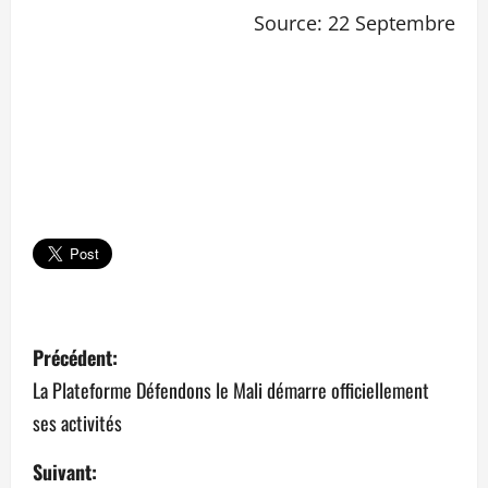
Source: 22 Septembre
N
Précédent:
a
La Plateforme Défendons le Mali démarre officiellement
ses activités
v
Suivant:
i