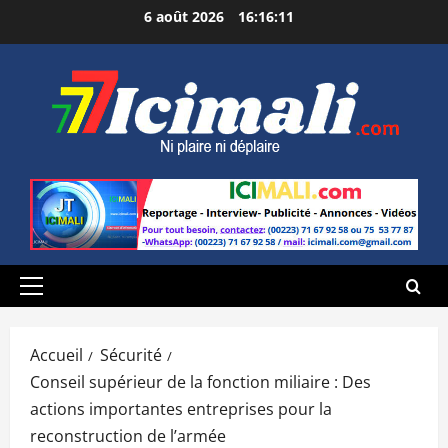
Aller
6 août 2026
16:16:12
au
contenu
Menu
principal
Accueil
Sécurité
Conseil supérieur de la fonction miliaire : Des
actions importantes entreprises pour la
reconstruction de l’armée