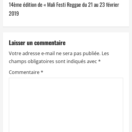
14ème édition de « Mali Festi Reggae du 21 au 23 février
g
2019
a
t
Laisser un commentaire
i
Votre adresse e-mail ne sera pas publiée.
Les
o
champs obligatoires sont indiqués avec
*
n
Commentaire
*
d
’
a
r