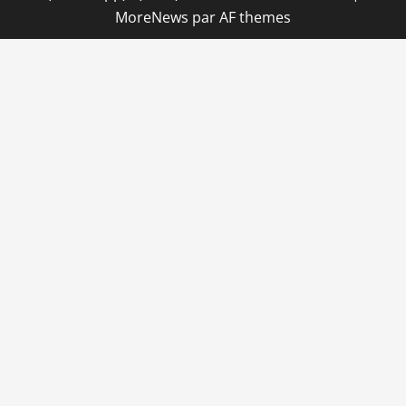
MoreNews
par AF themes