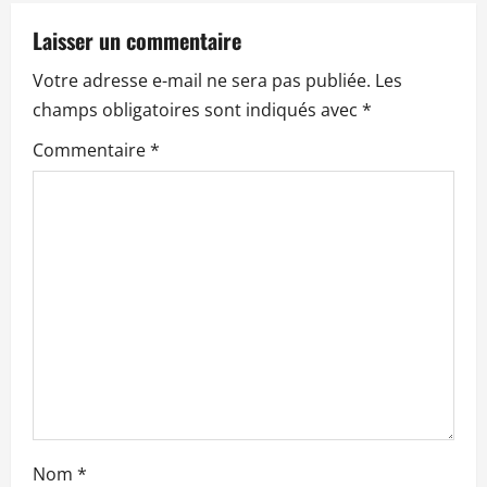
t
Laisser un commentaire
i
Votre adresse e-mail ne sera pas publiée.
Les
o
champs obligatoires sont indiqués avec
*
n
Commentaire
*
d
’
a
r
t
i
c
Nom
*