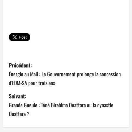
N
Précédent:
a
Énergie au Mali : Le Gouvernement prolonge la concession
d’EDM-SA pour trois ans
v
Suivant:
i
Grande Gueule : Téné Birahima Ouattara ou la dynastie
g
Ouattara ?
a