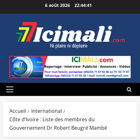
Aller
6 août 2026
22:44:42
au
contenu
Menu
principal
Accueil
International
Côte d’Ivoire : Liste des membres du
Gouvernement Dr Robert Beugré Mambé