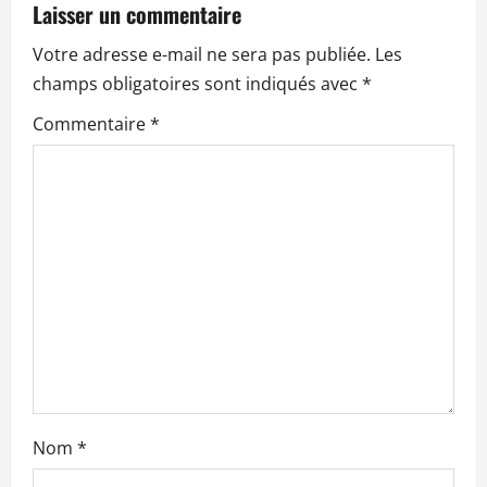
Laisser un commentaire
i
Votre adresse e-mail ne sera pas publiée.
Les
o
champs obligatoires sont indiqués avec
*
n
Commentaire
*
d
’
a
r
t
i
c
Nom
*