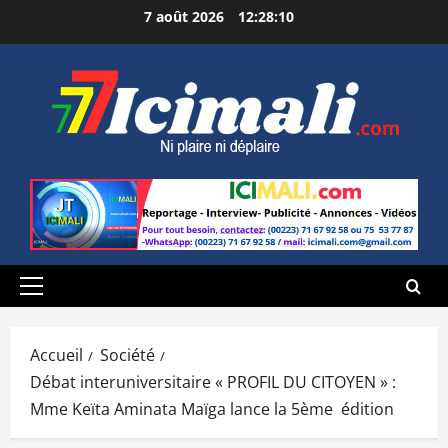
Aller
7 août 2026
12:28:11
au
contenu
Menu
principal
Accueil
Société
Débat interuniversitaire « PROFIL DU CITOYEN » :
Mme Keïta Aminata Maïga lance la 5ème édition