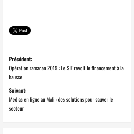
N
Précédent:
a
Opération ramadan 2019 : Le SIF revoit le financement à la
hausse
v
Suivant:
i
Medias en ligne au Mali : des solutions pour sauver le
g
secteur
a
t