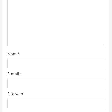
’
a
r
t
i
c
Nom
*
l
e
E-mail
*
Site web