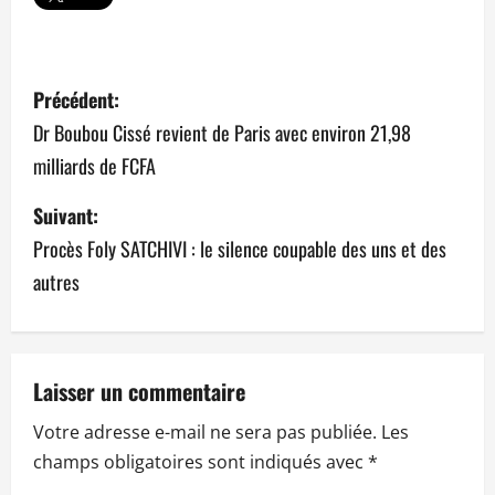
N
Précédent:
a
Dr Boubou Cissé revient de Paris avec environ 21,98
milliards de FCFA
v
Suivant:
i
Procès Foly SATCHIVI : le silence coupable des uns et des
g
autres
a
t
Laisser un commentaire
i
Votre adresse e-mail ne sera pas publiée.
Les
o
champs obligatoires sont indiqués avec
*