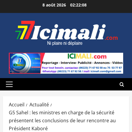
Aller
8 août 2026
02:22:09
au
contenu
Menu
principal
Accueil
Actualité
G5 Sahel : les ministres en charge de la sécurité
présentent les conclusions de leur rencontre au
Président Kaboré