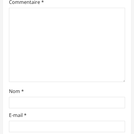
n
Commentaire
*
d
’
a
r
t
i
c
Nom
*
l
e
E-mail
*