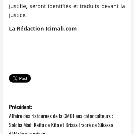
justifie, seront identifiés et traduits devant la
justice.
La Rédaction Icimali.com
N
Précédent:
a
Affaire des ristournes de la CMDT aux cotonculteurs :
Soloba Madi Keita de Kita et Drissa Traoré de Sikasso
v
déférés à la prison