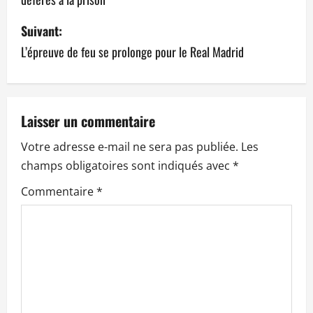
i
Suivant:
g
L’épreuve de feu se prolonge pour le Real Madrid
a
t
Laisser un commentaire
i
Votre adresse e-mail ne sera pas publiée.
Les
o
champs obligatoires sont indiqués avec
*
n
Commentaire
*
d
’
a
r