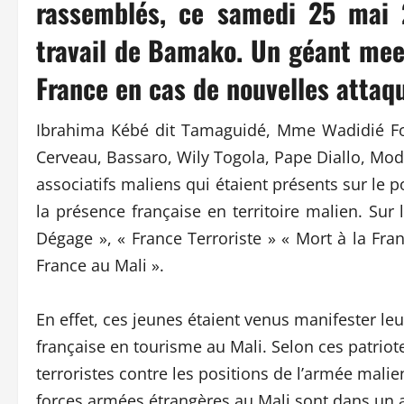
rassemblés, ce samedi 25 mai 
travail de Bamako. Un géant meet
France en cas de nouvelles attaq
Ibrahima Kébé dit Tamaguidé, Mme Wadidié Fo
Cerveau, Bassaro, Wily Togola, Pape Diallo, Mo
associatifs maliens qui étaient présents sur le
la présence française en territoire malien. Sur l
Dégage », « France Terroriste » « Mort à la Fra
France au Mali ».
En effet, ces jeunes étaient venus manifester l
française en tourisme au Mali. Selon ces patriote
terroristes contre les positions de l’armée malie
forces armées étrangères au Mali sont dans un a