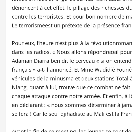
dénoncent à cet effet, le pillage des richesses d
contre les terroristes. Et pour bon nombre de mani
Le terrorismeest un prétexte de la présence franç
Pour eux, l’heure n’est plus à la révolutionrom
dans les radios. « Nous allons répondreœil pour 
Adaman Diarra ben dit le cerveau « si on entend
français » a-t-il annoncé. Et Mme Wadidié FounéC
véhicules de la minusma et deux stations Total
Niang, quant à lui, trouve que ce combat ne fait
chaque attaque contre notre armée. Et enfin, à 
en déclarant : « nous sommes déterminer à jama
se fera ! Car le seul djihadiste au Mali est la Fran
Avant la fin de ce meeting, les jeunes se sont d