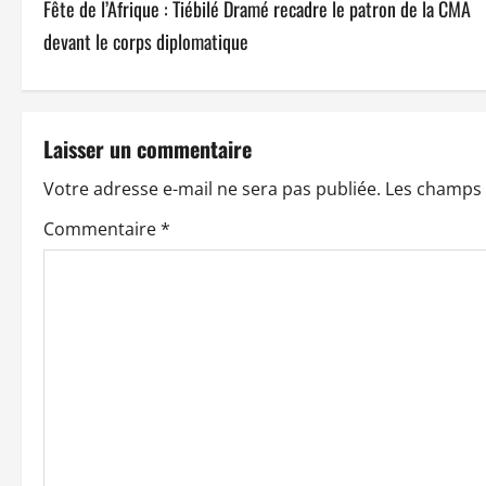
Fête de l’Afrique : Tiébilé Dramé recadre le patron de la CMA
a
devant le corps diplomatique
v
i
Laisser un commentaire
g
Votre adresse e-mail ne sera pas publiée.
Les champs 
a
Commentaire
*
t
i
o
n
d
’