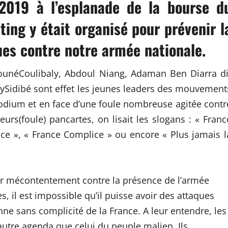
2019 à l’esplanade de la bourse d
ing y était organisé pour prévenir l
ues contre notre armée nationale.
unéCoulibaly, Abdoul Niang, Adaman Ben Diarra di
dySidibé sont effet les jeunes leaders des mouvement
 podium et en face d’une foule nombreuse agitée contr
eurs(foule) pancartes, on lisait les slogans : « Franc
nce », « France Complice » ou encore « Plus jamais l
eur mécontentement contre la présence de l’armée
s, il est impossible qu’il puisse avoir des attaques
nne sans complicité de la France. A leur entendre, les
utre agenda que celui du peuple malien. Ils