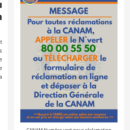
u
a
t
s
e
e
a