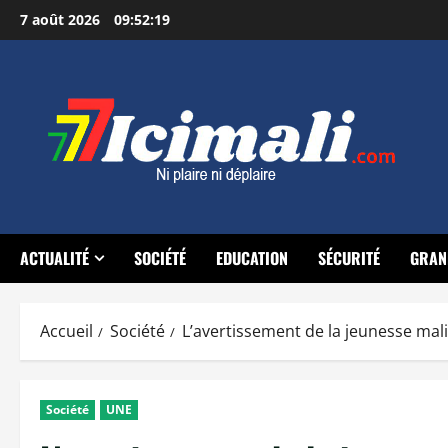
Aller
7 août 2026
09:52:21
au
contenu
ACTUALITÉ
SOCIÉTÉ
EDUCATION
SÉCURITÉ
GRAN
Accueil
Société
L’avertissement de la jeunesse mali
Société
UNE