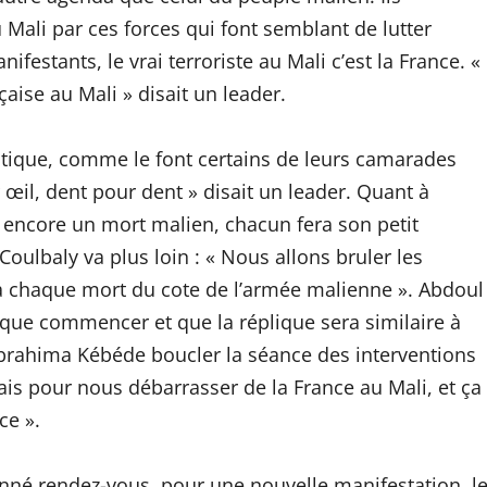
u Mali par ces forces qui font semblant de lutter
festants, le vrai terroriste au Mali c’est la France. «
aise au Mali » disait un leader.
antique, comme le font certains de leurs camarades
œil, dent pour dent » disait un leader. Quant à
 encore un mort malien, chacun fera son petit
oulbaly va plus loin : « Nous allons bruler les
 à chaque mort du cote de l’armée malienne ». Abdoul
 que commencer et que la réplique sera similaire à
Ibrahima Kébéde boucler la séance des interventions
is pour nous débarrasser de la France au Mali, et ça
ce ».
onné rendez-vous, pour une nouvelle manifestation, l