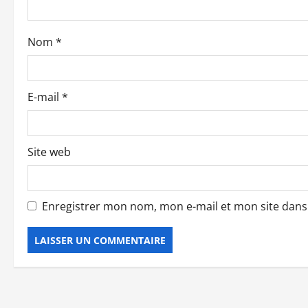
a
Nom
*
r
t
E-mail
*
i
c
Site web
l
e
Enregistrer mon nom, mon e-mail et mon site dan