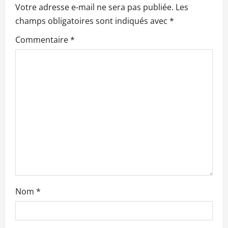
Votre adresse e-mail ne sera pas publiée.
Les
o
champs obligatoires sont indiqués avec
*
n
Commentaire
*
d
’
a
r
t
i
c
Nom
*
l