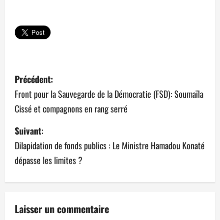
N
Précédent:
a
Front pour la Sauvegarde de la Démocratie (FSD): Soumaïla
Cissé et compagnons en rang serré
v
Suivant:
i
Dilapidation de fonds publics : Le Ministre Hamadou Konaté
g
dépasse les limites ?
a
t
Laisser un commentaire
i