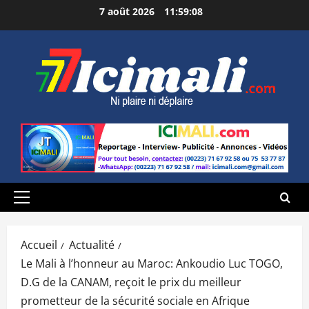
Aller
7 août 2026
11:59:09
au
contenu
Menu
principal
Accueil
Actualité
Le Mali à l’honneur au Maroc: Ankoudio Luc TOGO,
D.G de la CANAM, reçoit le prix du meilleur
prometteur de la sécurité sociale en Afrique