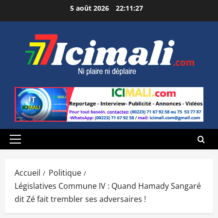
Aller
5 août 2026
22:11:28
au
contenu
Menu
principal
Accueil
Politique
Législatives Commune IV : Quand Hamady Sangaré
dit Zé fait trembler ses adversaires !