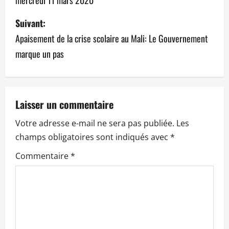
v
Suivant:
i
Apaisement de la crise scolaire au Mali: Le Gouvernement
g
marque un pas
a
t
Laisser un commentaire
i
Votre adresse e-mail ne sera pas publiée.
Les
o
champs obligatoires sont indiqués avec
*
n
Commentaire
*
d
’
a