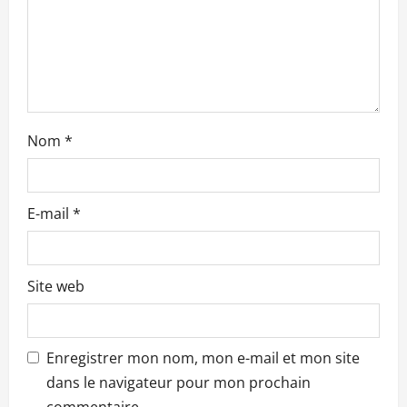
r
t
i
c
Nom
*
l
e
E-mail
*
Site web
Enregistrer mon nom, mon e-mail et mon site
dans le navigateur pour mon prochain
commentaire.