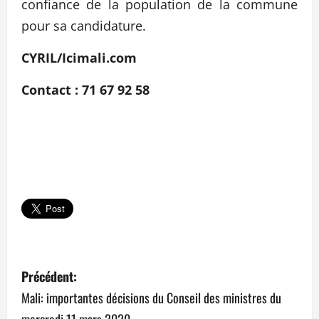
confiance de la population de la commune
pour sa candidature.
CYRIL/Icimali.com
Contact : 71 67 92 58
N
Précédent:
a
Mali: importantes décisions du Conseil des ministres du
mercredi 11 mars 2020