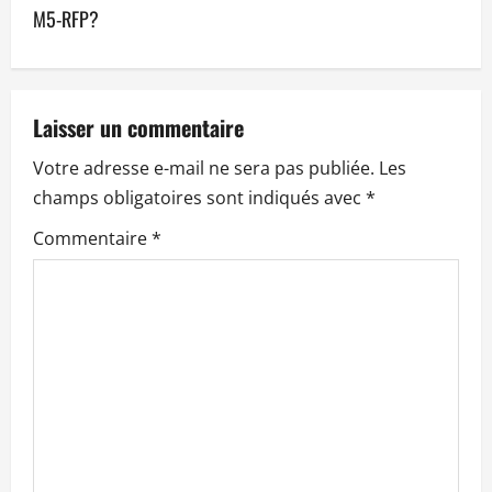
M5-RFP?
g
a
t
Laisser un commentaire
Votre adresse e-mail ne sera pas publiée.
Les
i
champs obligatoires sont indiqués avec
*
o
Commentaire
*
n
d
’
a
r