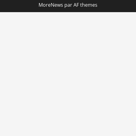
MoreNews
par AF themes