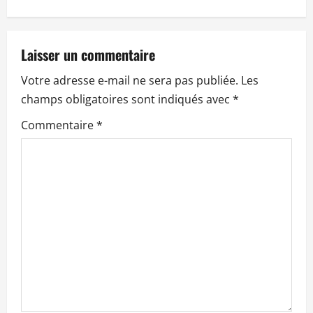
i
o
Laisser un commentaire
n
Votre adresse e-mail ne sera pas publiée.
Les
champs obligatoires sont indiqués avec
*
d
Commentaire
*
’
a
r
t
i
c