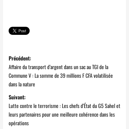
N
Précédent:
a
Affaire du transport d’argent dans un sac au TGI de la
Commune V : La somme de 39 millions F CFA volatilisée
v
dans la nature
i
Suivant:
g
Lutte contre le terrorisme : Les chefs d’État du G5 Sahel et
a
leurs partenaires pour une meilleure cohérence dans les
opérations
t