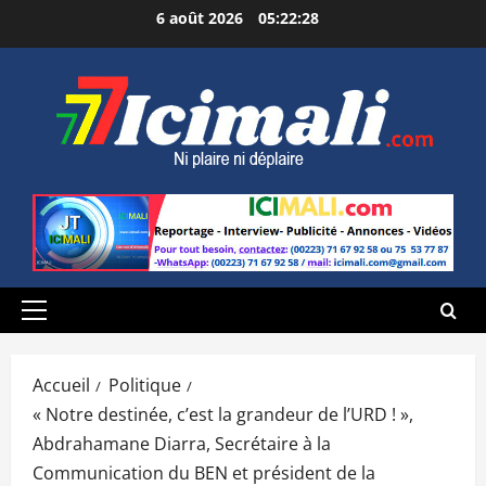
Aller
6 août 2026
05:22:29
au
contenu
Menu
principal
Accueil
Politique
« Notre destinée, c’est la grandeur de l’URD ! »,
Abdrahamane Diarra, Secrétaire à la
Communication du BEN et président de la