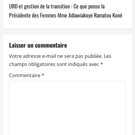
URD et gestion de la transition : Ce que pense la
i
Présidente des Femmes Mme Adiawiakoye Ramatou Koné
g
a
t
Laisser un commentaire
Votre adresse e-mail ne sera pas publiée.
Les
i
champs obligatoires sont indiqués avec
*
o
Commentaire
*
n
d
’
a