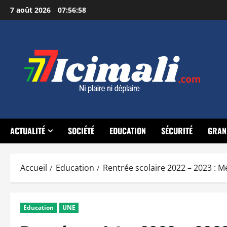
Aller
7 août 2026
07:56:59
au
contenu
ACTUALITÉ
SOCIÉTÉ
EDUCATION
SÉCURITÉ
GRAN
Accueil
Education
Rentrée scolaire 2022 – 2023 : M
Education
UNE