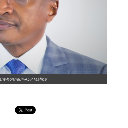
dent-honneur-ADP Maliba