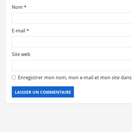
a
Nom
*
r
t
E-mail
*
i
c
Site web
l
e
Enregistrer mon nom, mon e-mail et mon site dan