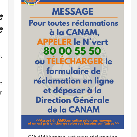
e
e
t
t
r