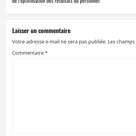
de l’optimisation des résultats du personnel
v
i
Laisser un commentaire
g
Votre adresse e-mail ne sera pas publiée.
Les champs 
a
Commentaire
*
t
i
o
n
d
’