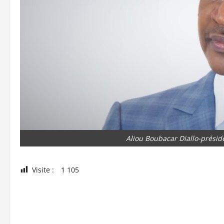
Aliou Boubacar Diallo-prési
Visite :
1 105