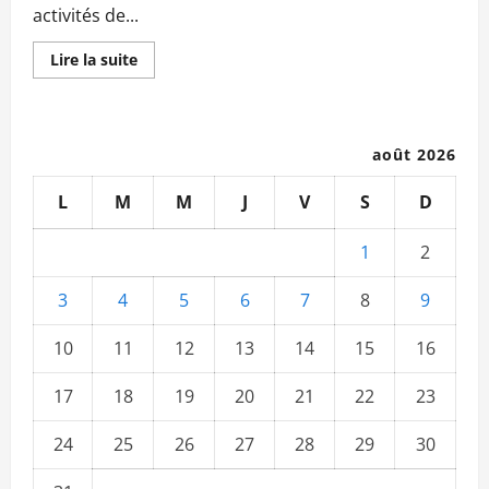
activités de...
En
Lire la suite
savoir
plus
sur
Mois
de
la
août 2026
Fraternité
Europe-
Mali
L
M
M
J
V
S
D
:
Les
Petits
1
2
Stylos
Fondation
et
3
4
5
6
7
8
9
l’UE lancent
les
activités
10
11
12
13
14
15
16
avec
brio
17
18
19
20
21
22
23
24
25
26
27
28
29
30