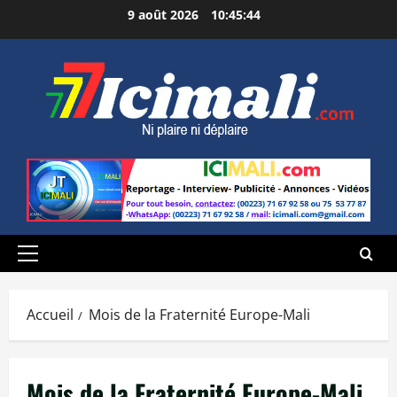
Aller
9 août 2026
10:45:44
au
contenu
Menu
principal
Accueil
Mois de la Fraternité Europe-Mali
Mois de la Fraternité Europe-Mali