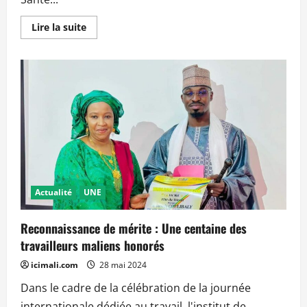
En
Lire la suite
savoir
plus
sur
Reconnaissance
de
mérite
:
La
SOMASST
décerne
une
attestation
de
reconnaissance
au
Directeur
Général
Actualité
UNE
de
l’INPS
Reconnaissance de mérite : Une centaine des
travailleurs maliens honorés
icimali.com
28 mai 2024
Dans le cadre de la célébration de la journée
internationale dédiée au travail, l'institut de