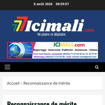
Aller
8 août 2026
08:59:58
au
contenu
Menu
principal
Accueil
Reconnaissance de mérite
Reconnaissance de mérite