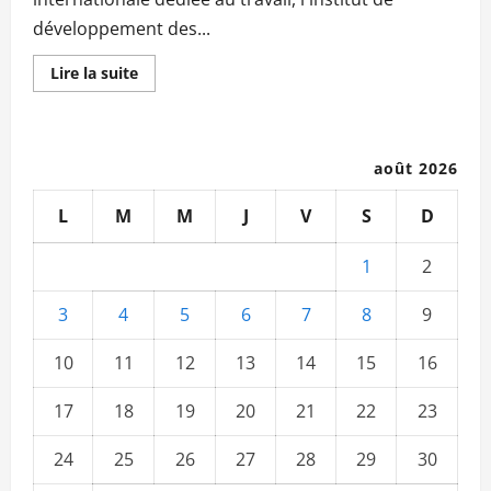
développement des...
En
Lire la suite
savoir
plus
sur
Reconnaissance
de
mérite :
août 2026
Une
centaine
des
L
M
M
J
V
S
D
travailleurs
maliens
honorés
1
2
3
4
5
6
7
8
9
10
11
12
13
14
15
16
17
18
19
20
21
22
23
24
25
26
27
28
29
30