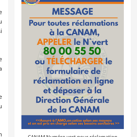
e
u
i
e
a
e
u
n