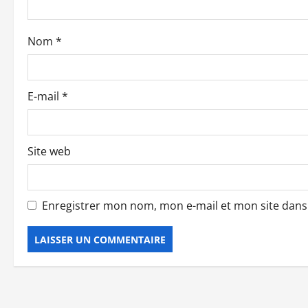
a
r
Nom
*
t
i
E-mail
*
c
l
Site web
e
Enregistrer mon nom, mon e-mail et mon site dan