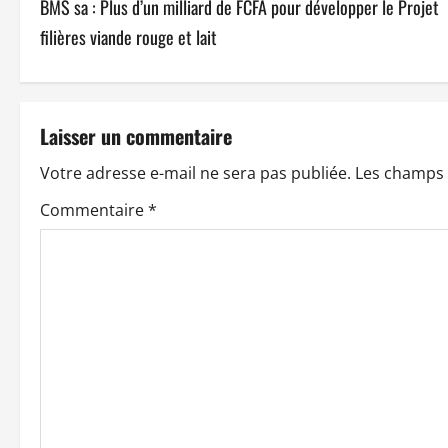
BMS sa : Plus d’un milliard de FCFA pour développer le Projet
v
filières viande rouge et lait
i
g
Laisser un commentaire
a
Votre adresse e-mail ne sera pas publiée.
Les champs 
t
Commentaire
*
i
o
n
d
’