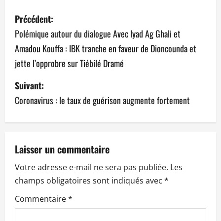
N
Précédent:
a
Polémique autour du dialogue Avec Iyad Ag Ghali et
Amadou Kouffa : IBK tranche en faveur de Dioncounda et
v
jette l’opprobre sur Tiébilé Dramé
i
Suivant:
g
Coronavirus : le taux de guérison augmente fortement
a
t
Laisser un commentaire
i
Votre adresse e-mail ne sera pas publiée.
Les
o
champs obligatoires sont indiqués avec
*
n
Commentaire
*
d