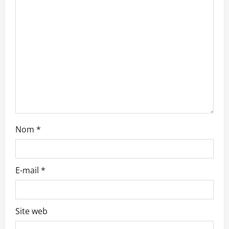
’
a
r
t
i
c
Nom
*
l
e
E-mail
*
Site web