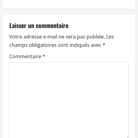
g
a
t
Laisser un commentaire
Votre adresse e-mail ne sera pas publiée.
Les
i
champs obligatoires sont indiqués avec
*
o
Commentaire
*
n
d
’
a
r
t