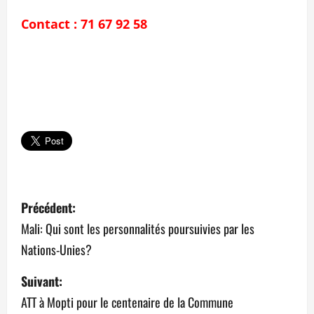
Contact : 71 67 92 58
N
Précédent:
a
Mali: Qui sont les personnalités poursuivies par les
Nations-Unies?
v
Suivant:
i
ATT à Mopti pour le centenaire de la Commune