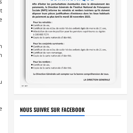
s
t
e
n
n
u
e
NOUS SUIVRE SUR FACEBOOK