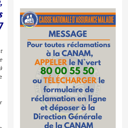
,
s
7
t
e
à
e
r
a