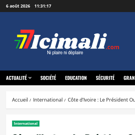
Aller
6 août 2026
11:31:19
au
contenu
ACTUALITÉ
SOCIÉTÉ
EDUCATION
SÉCURITÉ
GRAN
Accueil
International
Côte d’Ivoire : Le Président 
International