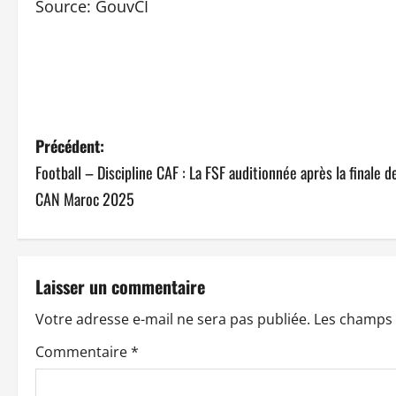
Source: GouvCI
N
Précédent:
Football – Discipline CAF : La FSF auditionnée après la finale de
a
CAN Maroc 2025
v
i
Laisser un commentaire
g
Votre adresse e-mail ne sera pas publiée.
Les champs 
a
Commentaire
*
t