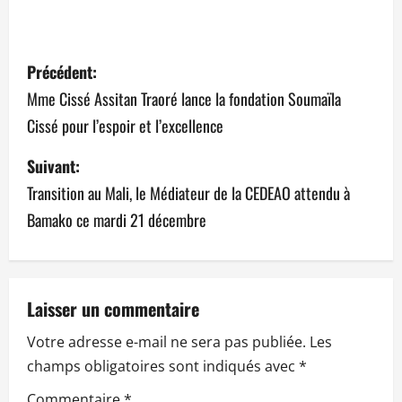
N
Précédent:
a
Mme Cissé Assitan Traoré lance la fondation Soumaïla
Cissé pour l’espoir et l’excellence
v
Suivant:
i
Transition au Mali, le Médiateur de la CEDEAO attendu à
g
Bamako ce mardi 21 décembre
a
t
Laisser un commentaire
i
Votre adresse e-mail ne sera pas publiée.
Les
o
champs obligatoires sont indiqués avec
*
n
Commentaire
*