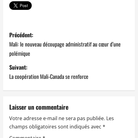
N
Précédent:
a
Mali: le nouveau découpage administratif au cœur d’une
polémique
v
Suivant:
i
La coopération Mali-Canada se renforce
g
a
t
Laisser un commentaire
Votre adresse e-mail ne sera pas publiée.
Les
i
champs obligatoires sont indiqués avec
*
o
Commentaire
*