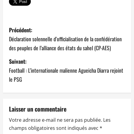
N
Précédent:
a
Déclaration solennelle d’officialisation de la confédération
des peuples de l’alliance des états du sahel (CP-AES)
v
Suivant:
i
Football : L’internationale malienne Agueicha Diarra rejoint
g
le PSG
a
t
Laisser un commentaire
i
Votre adresse e-mail ne sera pas publiée.
Les
o
champs obligatoires sont indiqués avec
*