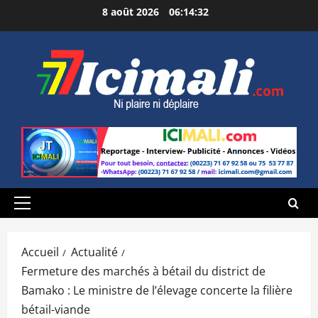
Aller
8 août 2026
06:14:33
au
contenu
Menu
principal
Accueil
Actualité
Fermeture des marchés à bétail du district de
Bamako : Le ministre de l’élevage concerte la filière
bétail-viande