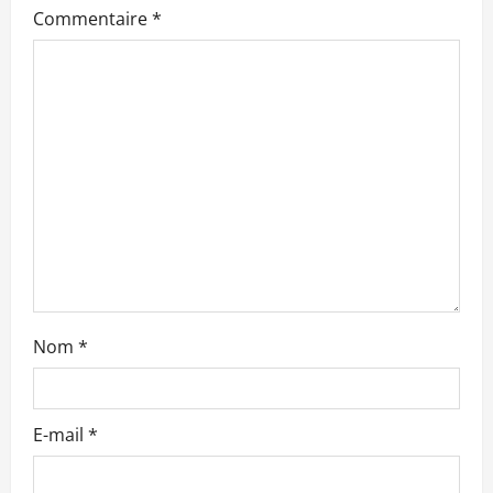
n
Commentaire
*
d
’
a
r
t
i
c
Nom
*
l
e
E-mail
*