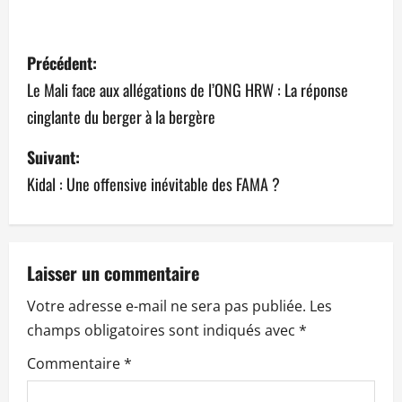
N
Précédent:
a
Le Mali face aux allégations de l’ONG HRW : La réponse
cinglante du berger à la bergère
v
Suivant:
i
Kidal : Une offensive inévitable des FAMA ?
g
a
t
Laisser un commentaire
Votre adresse e-mail ne sera pas publiée.
Les
i
champs obligatoires sont indiqués avec
*
o
Commentaire
*
n