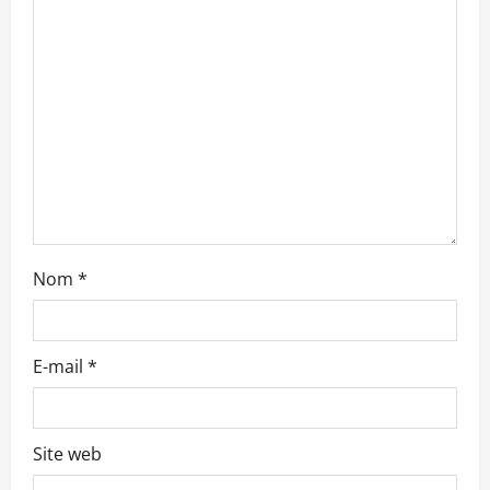
d
’
a
r
t
i
Nom
*
c
l
E-mail
*
e
Site web