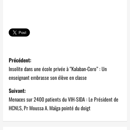
N
Précédent:
a
Insolite dans une école privée à ‘’Kalaban-Coro’’ : Un
enseignant embrasse son élève en classe
v
Suivant:
i
Menaces sur 2400 patients du VIH-SIDA : Le Président de
g
HCNLS, Pr Moussa A. Maïga pointé du doigt
a