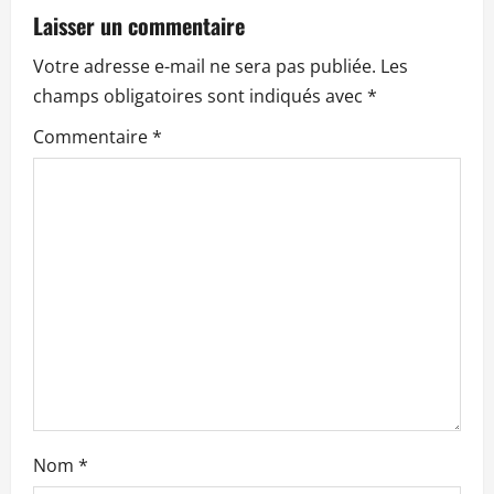
t
Laisser un commentaire
i
Votre adresse e-mail ne sera pas publiée.
Les
o
champs obligatoires sont indiqués avec
*
n
Commentaire
*
d
’
a
r
t
i
c
Nom
*