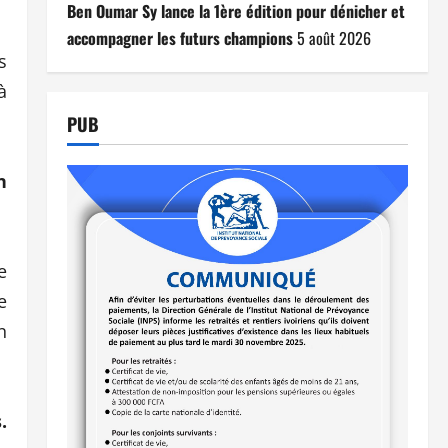
Ben Oumar Sy lance la 1ère édition pour dénicher et
accompagner les futurs champions
5 août 2026
s
à
PUB
n
e
e
n
.