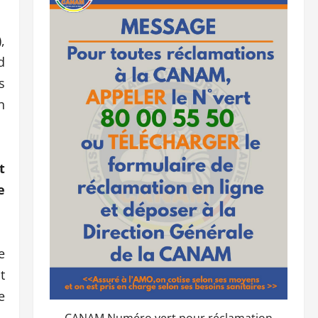
,
d
s
n
t
e
e
t
e