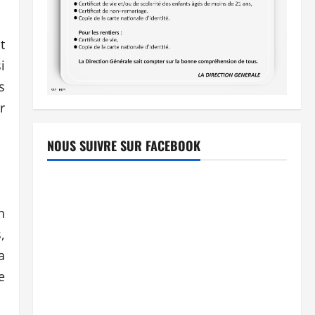
t
i
s
r
NOUS SUIVRE SUR FACEBOOK
n
,
a
e