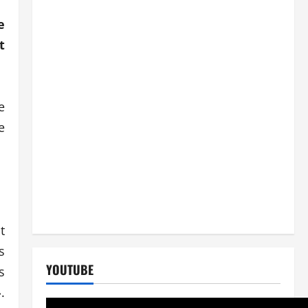
e
t
e
e
t
s
YOUTUBE
s
.