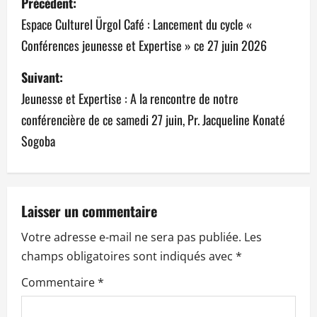
Précédent:
a
Espace Culturel Ürgol Café : Lancement du cycle «
Conférences jeunesse et Expertise » ce 27 juin 2026
v
Suivant:
i
Jeunesse et Expertise : A la rencontre de notre
g
conférencière de ce samedi 27 juin, Pr. Jacqueline Konaté
a
Sogoba
t
i
Laisser un commentaire
o
Votre adresse e-mail ne sera pas publiée.
Les
n
champs obligatoires sont indiqués avec
*
Commentaire
*
d