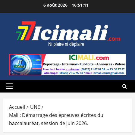
Aller
6 août 2026
16:51:12
au
contenu
Menu
principal
Accueil
UNE
Mali : Démarrage des épreuves écrites du
baccalauréat, session de juin 2026.