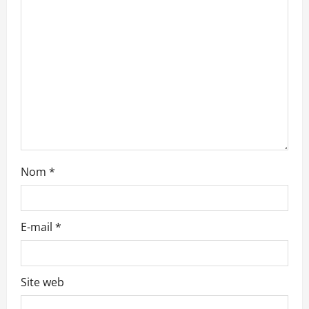
’
a
r
t
i
c
l
Nom
*
e
E-mail
*
Site web