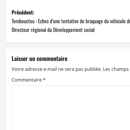
N
Précédent:
Tombouctou : Echec d’une tentative de braquage du véhicule d
a
Directeur régional du Développement social
v
i
Laisser un commentaire
g
Votre adresse e-mail ne sera pas publiée.
Les champs 
a
Commentaire
*
t
i
o
n