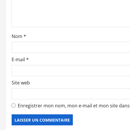
d
’
a
Nom
*
r
t
E-mail
*
i
c
Site web
l
e
Enregistrer mon nom, mon e-mail et mon site dan