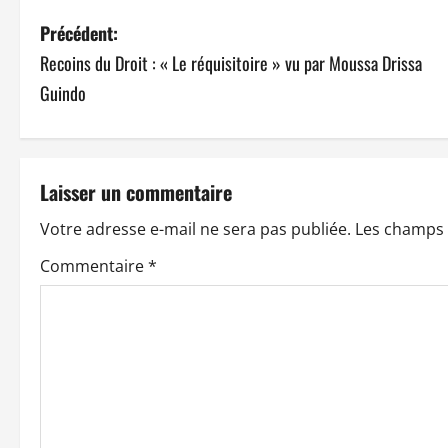
N
Précédent:
Recoins du Droit : « Le réquisitoire » vu par Moussa Drissa
a
Guindo
v
i
Laisser un commentaire
g
Votre adresse e-mail ne sera pas publiée.
Les champs 
a
Commentaire
*
t
i
o
n