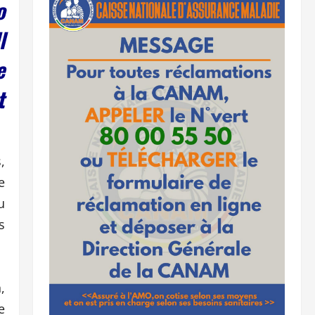
o
l
e
t
,
e
u
s
,
e