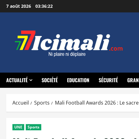
Aller
7 août 2026
03:36:23
au
contenu
ACTUALITÉ
SOCIÉTÉ
EDUCATION
SÉCURITÉ
GRAN
Accueil
Sports
Mali Football Awards 2026 : Le sa
UNE
Sports