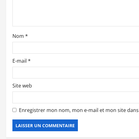
d
’
a
Nom
*
r
t
E-mail
*
i
c
Site web
l
e
Enregistrer mon nom, mon e-mail et mon site dan