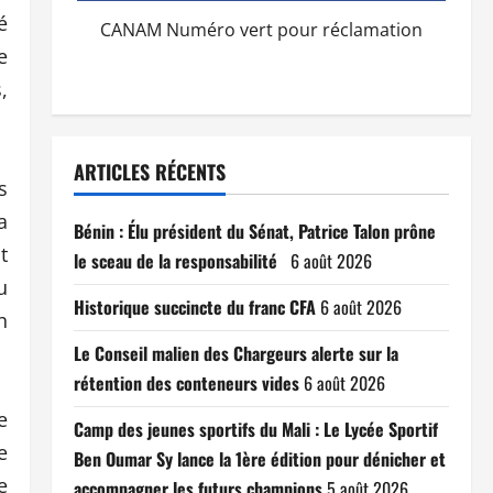
é
CANAM Numéro vert pour réclamation
e
,
ARTICLES RÉCENTS
s
a
Bénin : Élu président du Sénat, Patrice Talon prône
t
le sceau de la responsabilité
6 août 2026
u
Historique succincte du franc CFA
6 août 2026
n
Le Conseil malien des Chargeurs alerte sur la
rétention des conteneurs vides
6 août 2026
e
Camp des jeunes sportifs du Mali : Le Lycée Sportif
e
Ben Oumar Sy lance la 1ère édition pour dénicher et
e
accompagner les futurs champions
5 août 2026