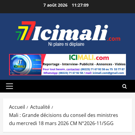
Aller
7 août 2026
11:27:10
au
contenu
Menu
principal
Accueil
Actualité
Mali : Grande décisions du conseil des ministres
du mercredi 18 mars 2026 CM N°2026-11/SGG