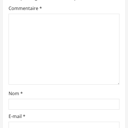
n
Commentaire
*
d
’
a
r
t
i
c
Nom
*
l
e
E-mail
*