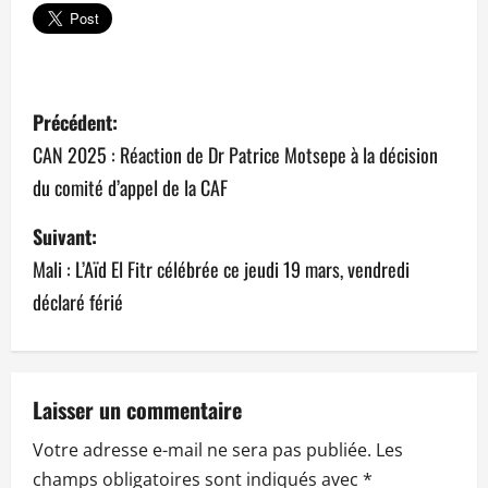
N
Précédent:
a
CAN 2025 : Réaction de Dr Patrice Motsepe à la décision
du comité d’appel de la CAF
v
Suivant:
i
Mali : L’Aïd El Fitr célébrée ce jeudi 19 mars, vendredi
g
déclaré férié
a
t
Laisser un commentaire
i
Votre adresse e-mail ne sera pas publiée.
Les
o
champs obligatoires sont indiqués avec
*