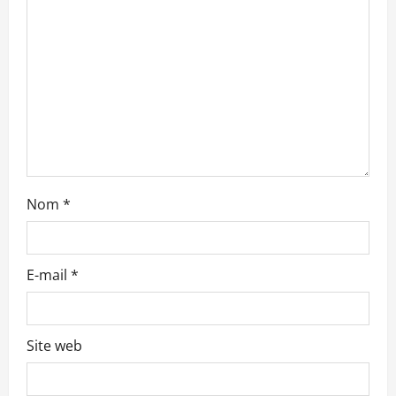
’
a
r
t
i
c
Nom
*
l
e
E-mail
*
Site web