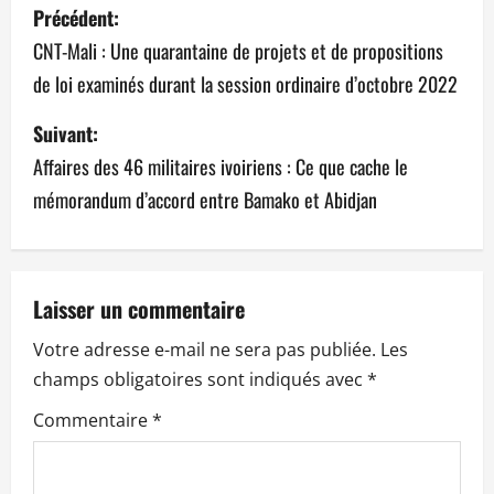
N
Précédent:
a
CNT-Mali : Une quarantaine de projets et de propositions
de loi examinés durant la session ordinaire d’octobre 2022
v
Suivant:
i
Affaires des 46 militaires ivoiriens : Ce que cache le
g
mémorandum d’accord entre Bamako et Abidjan
a
t
Laisser un commentaire
i
Votre adresse e-mail ne sera pas publiée.
Les
o
champs obligatoires sont indiqués avec
*
n
Commentaire
*
d