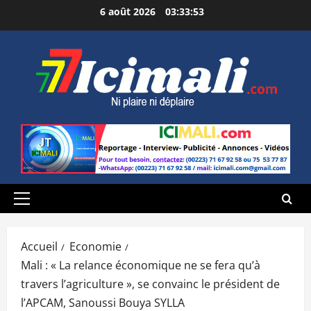
Aller
6 août 2026
03:33:55
au
contenu
Menu
principal
Accueil
Economie
Mali : « La relance économique ne se fera qu’à
travers l’agriculture », se convainc le président de
l’APCAM, Sanoussi Bouya SYLLA