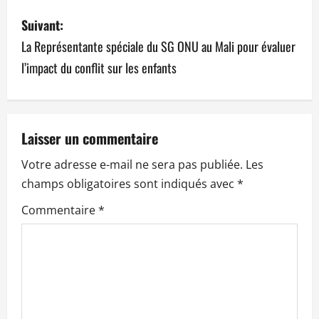
i
Suivant:
g
La Représentante spéciale du SG ONU au Mali pour évaluer
a
l’impact du conflit sur les enfants
t
i
Laisser un commentaire
o
Votre adresse e-mail ne sera pas publiée.
Les
n
champs obligatoires sont indiqués avec
*
Commentaire
*
d
’
a
r