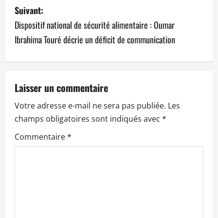
v
Suivant:
Dispositif national de sécurité alimentaire : Oumar
i
Ibrahima Touré décrie un déficit de communication
g
a
t
Laisser un commentaire
Votre adresse e-mail ne sera pas publiée.
Les
i
champs obligatoires sont indiqués avec
*
o
Commentaire
*
n
d
’
a