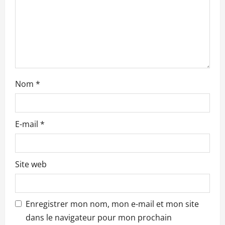
r
t
i
c
Nom
*
l
e
E-mail
*
Site web
Enregistrer mon nom, mon e-mail et mon site
dans le navigateur pour mon prochain