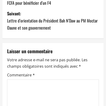
FCFA pour bénéficier d’un F4
v
Suivant:
i
Lettre d’orientation du Président Bah N’Daw au PM Moctar
g
Oaune et son gouvernement
a
t
Laisser un commentaire
i
Votre adresse e-mail ne sera pas publiée.
Les
o
champs obligatoires sont indiqués avec
*
n
Commentaire
*
d
’
a